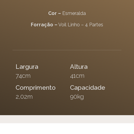
Cor –
Esmeralda
Forração –
Voil Linho – 4 Partes
Largura
Altura
74cm
41cm
Comprimento
Capacidade
2,02m
90kg