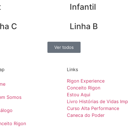
t
Infantil
nha C
Linha B
Ver todos
ap
Links
Rigon Experience
me
Conceito Rigon
Estou Aqui
em Somos
Livro Histórias de Vidas Im
Curso Alta Performance
tálogo
Caneca do Poder
ceito Rigon