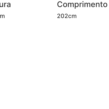
ura
Comprimento
cm
202cm