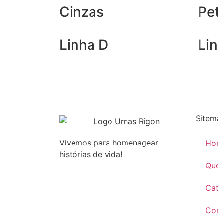
Cinzas
Pe
Linha D
Li
Sitem
Vivemos para homenagear
Ho
histórias de vida!
Qu
Ca
Con